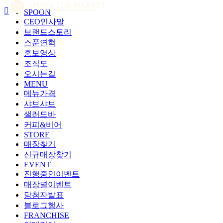

SPOON
CEO인사말
브랜드스토리
스푼연혁
홍보영상
조직도
오시는길
MENU
메뉴가격
샤브샤브
샐러드바
커피&비어
STORE
매장찾기
신규매장찾기
EVENT
진행중인이벤트
매장별이벤트
당첨자발표
블로그행사
FRANCHISE